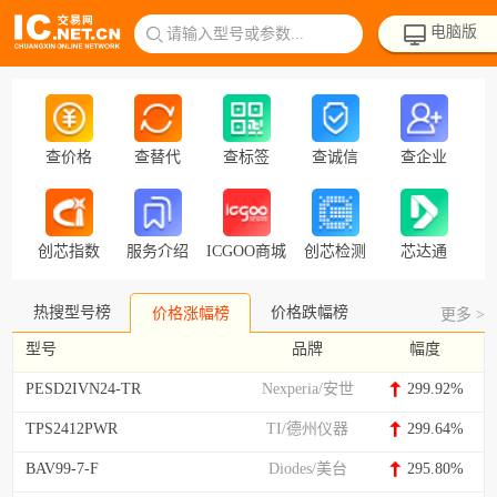
电脑版
请输入型号或参数...
查价格
查替代
查标签
查诚信
查企业
创芯指数
服务介绍
ICGOO商城
创芯检测
芯达通
热搜型号榜
价格跌幅榜
价格涨幅榜
更多 >
型号
品牌
幅度
PESD2IVN24-TR
Nexperia/安世
299.92%
TPS2412PWR
TI/德州仪器
299.64%
BAV99-7-F
Diodes/美台
295.80%