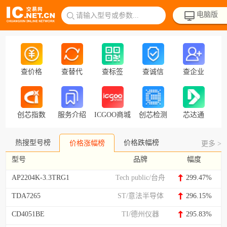
电脑版
请输入型号或参数...
查价格
查替代
查标签
查诚信
查企业
创芯指数
服务介绍
ICGOO商城
创芯检测
芯达通
热搜型号榜
价格跌幅榜
价格涨幅榜
更多 >
型号
品牌
幅度
AP2204K-3.3TRG1
Tech public/台舟
299.47%
TDA7265
ST/意法半导体
296.15%
CD4051BE
TI/德州仪器
295.83%