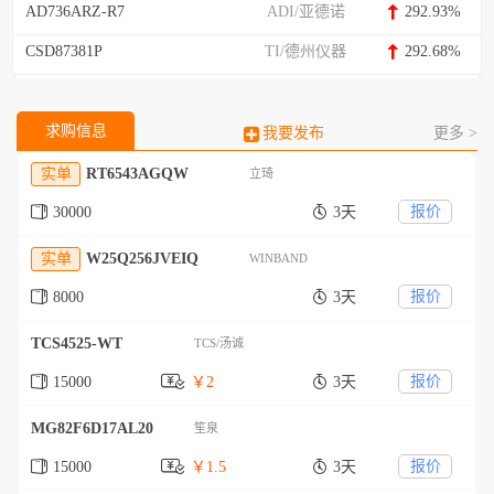
AD736ARZ-R7
ADI/亚德诺
292.93%
CSD87381P
TI/德州仪器
292.68%
求购信息
我要发布
更多 >
实单
RT6543AGQW
立琦
报价
30000
3天
实单
W25Q256JVEIQ
WINBAND
报价
8000
3天
TCS4525-WT
TCS/汤诚
报价
15000
￥2
3天
MG82F6D17AL20
笙泉
报价
15000
￥1.5
3天